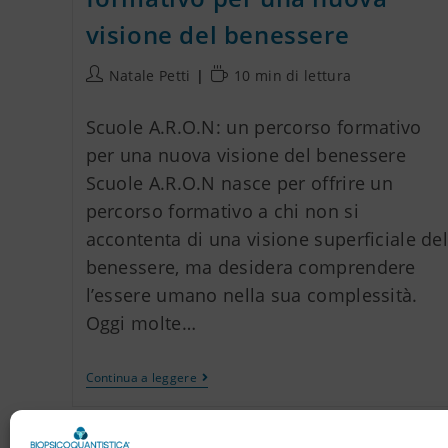
visione del benessere
Natale Petti
10 min di lettura
Scuole A.R.O.N: un percorso formativo
per una nuova visione del benessere
Scuole A.R.O.N nasce per offrire un
percorso formativo a chi non si
accontenta di una visione superficiale de
benessere, ma desidera comprendere
l’essere umano nella sua complessità.
Oggi molte…
Continua a leggere