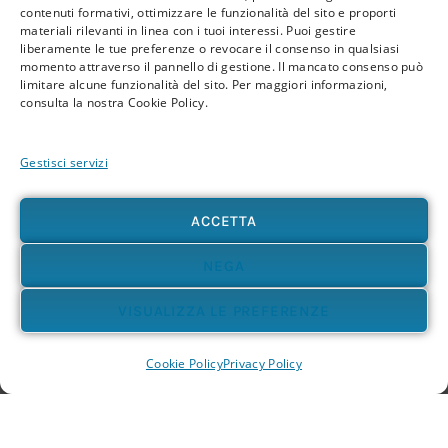
contenuti formativi, ottimizzare le funzionalità del sito e proporti
materiali rilevanti in linea con i tuoi interessi. Puoi gestire
Accedi a materiali esclusivi:
liberamente le tue preferenze o revocare il consenso in qualsiasi
momento attraverso il pannello di gestione. Il mancato consenso può
limitare alcune funzionalità del sito. Per maggiori informazioni,
consulta la nostra Cookie Policy.
Gestisci servizi
ACCETTA
Articoli di
approfondimento
NEGA
scientifico
VISUALIZZA LE PREFERENZE
Cookie Policy
Privacy Policy
Leggi articoli originali che spiegano in
modo chiaro e documentato i principi del