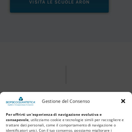
VISITA LE SCUOLE ARON
SCIENTIFIC FOUNDATIONS
Gestione del Consenso
Risorse per
Per offrirti un'esperienza di navigazione evolutiva e
consapevole
, utilizziamo cookie e tecnologie simili per raccogliere e
Approfondire
trattare dati personali, come il comportamento di navigazione o
identificatori unici. Con il tuo consenso, possiamo migliorare i