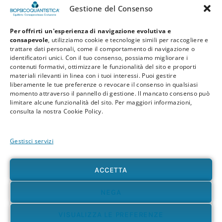
Gestione del Consenso
Per offrirti un'esperienza di navigazione evolutiva e
consapevole
, utilizziamo cookie e tecnologie simili per raccogliere e
trattare dati personali, come il comportamento di navigazione o
identificatori unici. Con il tuo consenso, possiamo migliorare i
contenuti formativi, ottimizzare le funzionalità del sito e proporti
materiali rilevanti in linea con i tuoi interessi. Puoi gestire
liberamente le tue preferenze o revocare il consenso in qualsiasi
Privacy Policy
Cookie Policy
Termini e Condizioni
momento attraverso il pannello di gestione. Il mancato consenso può
limitare alcune funzionalità del sito. Per maggiori informazioni,
© 2026 BioPsicoQuantistica® – Tutti i diritti riservati. Powered by
Athena
consulta la nostra Cookie Policy.
Company
Gestisci servizi
Avvertenza
Le informazioni contenute in questo sito, così come nei materiali formativi e
divulgativi associati alla BioPsicoQuantistica®, non sostituiscono in alcun modo
ACCETTA
consulenze, diagnosi o trattamenti medici e psicologici. In presenza di patologie o disturbi
di qualunque natura – fisica, psicologica o emotiva – si raccomanda sempre di rivolgersi al
proprio medico o a un professionista sanitario qualificato. L’utente è pienamente
NEGA
responsabile delle proprie scelte e dell’uso delle informazioni qui presenti, sollevando
l’autore e i collaboratori del progetto da qualsiasi responsabilità, diretta o indiretta,
VISUALIZZA LE PREFERENZE
derivante dal loro utilizzo. Ti invitiamo ad accostarti a questi contenuti con apertura,