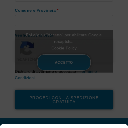
Comune e Provincia
*
Fai clic su "Accetto" per abilitare Google
Verifica la richiesta
*
recaptcha
Cookie Policy
ACCETTO
Dichiaro di aver letto e accettato i
Termini e
Condizioni
.
PROCEDI CON LA SPEDIZIONE
GRATUITA