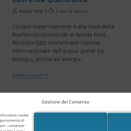
Natale Petti
2 min di lettura
L’acqua super-coerente è alla base della
BioPsicoQuantistica® di Natale Petti.
Ricerche QED confermano l’azione
informazionale dell’acqua, ponte tra
biologia, psiche ed energia.
Continua a leggere
Gestione del Consenso
utilizziamo cookie
omportamento di
are i contenuti
i in linea con i