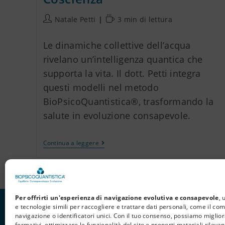
Natale Petti
3 min di lettura
Le dinamiche collettive dell’acqua
rivelano un’intelligenza quantica che
supporta la vita. Il dott. Petti integra
questi modelli nel metodo
BioPsicoQuantistica®, trasformando la
salute in evoluzione consapevole.
Continua a leggere
Per offrirti un'esperienza di navigazione evolutiva e consapevole
, 
e tecnologie simili per raccogliere e trattare dati personali, come il c
navigazione o identificatori unici. Con il tuo consenso, possiamo miglior
formativi, ottimizzare le funzionalità del sito e proporti materiali rilevant