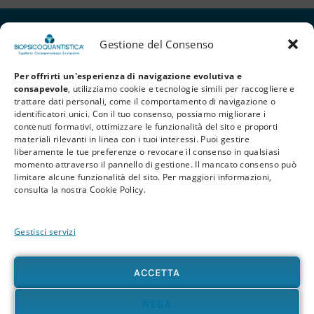
Gestione del Consenso
Per offrirti un'esperienza di navigazione evolutiva e
consapevole
, utilizziamo cookie e tecnologie simili per raccogliere e
trattare dati personali, come il comportamento di navigazione o
identificatori unici. Con il tuo consenso, possiamo migliorare i
contenuti formativi, ottimizzare le funzionalità del sito e proporti
materiali rilevanti in linea con i tuoi interessi. Puoi gestire
liberamente le tue preferenze o revocare il consenso in qualsiasi
Privacy Policy
Cookie Policy
Termini e Condizioni
momento attraverso il pannello di gestione. Il mancato consenso può
limitare alcune funzionalità del sito. Per maggiori informazioni,
© 2026 BioPsicoQuantistica® – Tutti i diritti riservati. Powered by
Athena
consulta la nostra Cookie Policy.
Company
Gestisci servizi
Avvertenza
Le informazioni contenute in questo sito, così come nei materiali formativi e
divulgativi associati alla BioPsicoQuantistica®, non sostituiscono in alcun modo
ACCETTA
consulenze, diagnosi o trattamenti medici e psicologici. In presenza di patologie o disturbi
di qualunque natura – fisica, psicologica o emotiva – si raccomanda sempre di rivolgersi al
proprio medico o a un professionista sanitario qualificato. L’utente è pienamente
NEGA