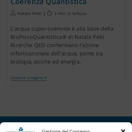
Coerenza Quantistica
Natale Petti
2 min di lettura
L’acqua super-coerente è alla base della
BioPsicoQuantistica® di Natale Petti.
Ricerche QED confermano l’azione
informazionale dell’acqua, ponte tra
biologia, psiche ed energia.
Continua a leggere
Gestione del Consenso