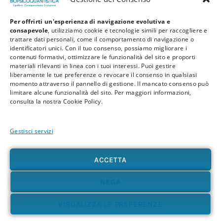
Per offrirti un'esperienza di navigazione evolutiva e
consapevole
, utilizziamo cookie e tecnologie simili per raccogliere e
trattare dati personali, come il comportamento di navigazione o
identificatori unici. Con il tuo consenso, possiamo migliorare i
contenuti formativi, ottimizzare le funzionalità del sito e proporti
materiali rilevanti in linea con i tuoi interessi. Puoi gestire
liberamente le tue preferenze o revocare il consenso in qualsiasi
Privacy Policy
Cookie Policy
Termini e Condizioni
momento attraverso il pannello di gestione. Il mancato consenso può
limitare alcune funzionalità del sito. Per maggiori informazioni,
© 2026 BioPsicoQuantistica® – Tutti i diritti riservati. Powered by
Athena
consulta la nostra Cookie Policy.
Company
Gestisci servizi
Avvertenza
Le informazioni contenute in questo sito, così come nei materiali formativi e
divulgativi associati alla BioPsicoQuantistica®, non sostituiscono in alcun modo
ACCETTA
consulenze, diagnosi o trattamenti medici e psicologici. In presenza di patologie o disturbi
di qualunque natura – fisica, psicologica o emotiva – si raccomanda sempre di rivolgersi al
proprio medico o a un professionista sanitario qualificato. L’utente è pienamente
NEGA
responsabile delle proprie scelte e dell’uso delle informazioni qui presenti, sollevando
l’autore e i collaboratori del progetto da qualsiasi responsabilità, diretta o indiretta,
VISUALIZZA LE PREFERENZE
derivante dal loro utilizzo. Ti invitiamo ad accostarti a questi contenuti con apertura,
discernimento e senso critico, riconoscendo il valore dell’esperienza diretta e della