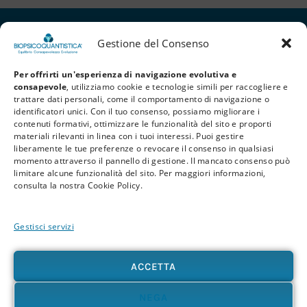
Gestione del Consenso
Per offrirti un'esperienza di navigazione evolutiva e
consapevole
, utilizziamo cookie e tecnologie simili per raccogliere e
trattare dati personali, come il comportamento di navigazione o
identificatori unici. Con il tuo consenso, possiamo migliorare i
contenuti formativi, ottimizzare le funzionalità del sito e proporti
materiali rilevanti in linea con i tuoi interessi. Puoi gestire
liberamente le tue preferenze o revocare il consenso in qualsiasi
Privacy Policy
Cookie Policy
Termini e Condizioni
momento attraverso il pannello di gestione. Il mancato consenso può
limitare alcune funzionalità del sito. Per maggiori informazioni,
© 2026 BioPsicoQuantistica® – Tutti i diritti riservati. Powered by
Athena
consulta la nostra Cookie Policy.
Company
Gestisci servizi
Avvertenza
Le informazioni contenute in questo sito, così come nei materiali formativi e
divulgativi associati alla BioPsicoQuantistica®, non sostituiscono in alcun modo
ACCETTA
consulenze, diagnosi o trattamenti medici e psicologici. In presenza di patologie o disturbi
di qualunque natura – fisica, psicologica o emotiva – si raccomanda sempre di rivolgersi al
proprio medico o a un professionista sanitario qualificato. L’utente è pienamente
NEGA