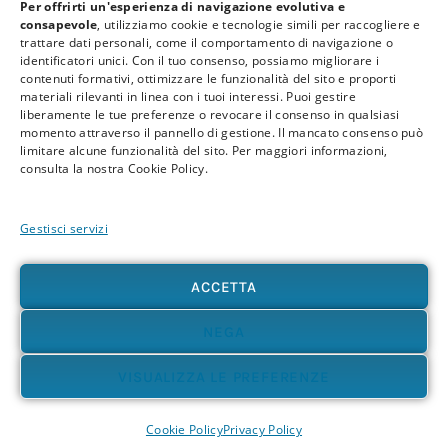
Per offrirti un'esperienza di navigazione evolutiva e
consapevole
, utilizziamo cookie e tecnologie simili per raccogliere e
trattare dati personali, come il comportamento di navigazione o
identificatori unici. Con il tuo consenso, possiamo migliorare i
contenuti formativi, ottimizzare le funzionalità del sito e proporti
materiali rilevanti in linea con i tuoi interessi. Puoi gestire
liberamente le tue preferenze o revocare il consenso in qualsiasi
Privacy Policy
Cookie Policy
Termini e Condizioni
momento attraverso il pannello di gestione. Il mancato consenso può
limitare alcune funzionalità del sito. Per maggiori informazioni,
© 2026 BioPsicoQuantistica® – Tutti i diritti riservati. Powered by
Athena
consulta la nostra Cookie Policy.
Company
Gestisci servizi
Avvertenza
Le informazioni contenute in questo sito, così come nei materiali formativi e
divulgativi associati alla BioPsicoQuantistica®, non sostituiscono in alcun modo
ACCETTA
consulenze, diagnosi o trattamenti medici e psicologici. In presenza di patologie o disturbi
di qualunque natura – fisica, psicologica o emotiva – si raccomanda sempre di rivolgersi al
proprio medico o a un professionista sanitario qualificato. L’utente è pienamente
NEGA
responsabile delle proprie scelte e dell’uso delle informazioni qui presenti, sollevando
l’autore e i collaboratori del progetto da qualsiasi responsabilità, diretta o indiretta,
VISUALIZZA LE PREFERENZE
derivante dal loro utilizzo. Ti invitiamo ad accostarti a questi contenuti con apertura,
discernimento e senso critico, riconoscendo il valore dell’esperienza diretta e della
Cookie Policy
Privacy Policy
consapevolezza personale come strumenti fondamentali di crescita e trasformazione.