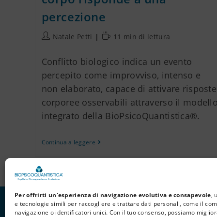
percezione
Natale Petti
11 min di lettura
Conflitto biologico indica un evento
percepito come improvviso, intenso e
non elaborato, capace di attivare risposte
corporee osservabili attraverso il modell
integrato della BioPsicoQuantistica®.
Continua a leggere
Per offrirti un'esperienza di navigazione evolutiva e consapevole
, 
e tecnologie simili per raccogliere e trattare dati personali, come il c
navigazione o identificatori unici. Con il tuo consenso, possiamo miglior