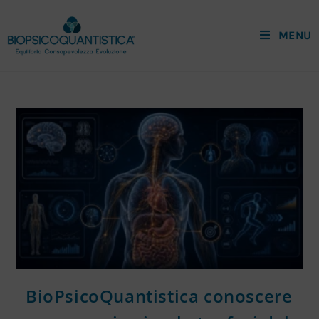
MENU
BioPsicoQuantistica conoscere