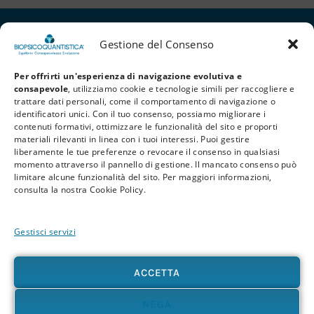
Gestione del Consenso
Per offrirti un'esperienza di navigazione evolutiva e
consapevole
, utilizziamo cookie e tecnologie simili per raccogliere e
trattare dati personali, come il comportamento di navigazione o
identificatori unici. Con il tuo consenso, possiamo migliorare i
contenuti formativi, ottimizzare le funzionalità del sito e proporti
materiali rilevanti in linea con i tuoi interessi. Puoi gestire
liberamente le tue preferenze o revocare il consenso in qualsiasi
Privacy Policy
Cookie Policy
Termini e Condizioni
momento attraverso il pannello di gestione. Il mancato consenso può
limitare alcune funzionalità del sito. Per maggiori informazioni,
© 2026 BioPsicoQuantistica® – Tutti i diritti riservati. Powered by
Athena
consulta la nostra Cookie Policy.
Company
Gestisci servizi
Avvertenza
Le informazioni contenute in questo sito, così come nei materiali formativi e
divulgativi associati alla BioPsicoQuantistica®, non sostituiscono in alcun modo
ACCETTA
consulenze, diagnosi o trattamenti medici e psicologici. In presenza di patologie o disturbi
di qualunque natura – fisica, psicologica o emotiva – si raccomanda sempre di rivolgersi al
proprio medico o a un professionista sanitario qualificato. L’utente è pienamente
NEGA