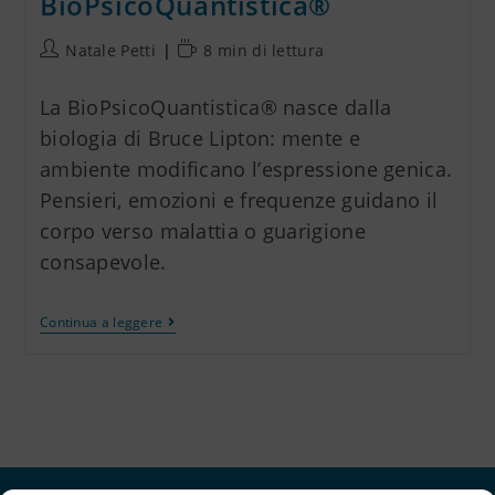
BioPsicoQuantistica®
Natale Petti
8 min di lettura
La BioPsicoQuantistica® nasce dalla
biologia di Bruce Lipton: mente e
ambiente modificano l’espressione genica.
Pensieri, emozioni e frequenze guidano il
corpo verso malattia o guarigione
consapevole.
Continua a leggere