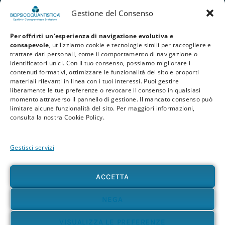
Gestione del Consenso
Per offrirti un'esperienza di navigazione evolutiva e
consapevole
, utilizziamo cookie e tecnologie simili per raccogliere e
trattare dati personali, come il comportamento di navigazione o
identificatori unici. Con il tuo consenso, possiamo migliorare i
contenuti formativi, ottimizzare le funzionalità del sito e proporti
materiali rilevanti in linea con i tuoi interessi. Puoi gestire
liberamente le tue preferenze o revocare il consenso in qualsiasi
Privacy Policy
Cookie Policy
Termini e Condizioni
momento attraverso il pannello di gestione. Il mancato consenso può
limitare alcune funzionalità del sito. Per maggiori informazioni,
© 2026 BioPsicoQuantistica® – Tutti i diritti riservati. Powered by
Athena
consulta la nostra Cookie Policy.
Company
Gestisci servizi
Avvertenza
Le informazioni contenute in questo sito, così come nei materiali formativi e
divulgativi associati alla BioPsicoQuantistica®, non sostituiscono in alcun modo
ACCETTA
consulenze, diagnosi o trattamenti medici e psicologici. In presenza di patologie o disturbi
di qualunque natura – fisica, psicologica o emotiva – si raccomanda sempre di rivolgersi al
proprio medico o a un professionista sanitario qualificato. L’utente è pienamente
NEGA
responsabile delle proprie scelte e dell’uso delle informazioni qui presenti, sollevando
l’autore e i collaboratori del progetto da qualsiasi responsabilità, diretta o indiretta,
VISUALIZZA LE PREFERENZE