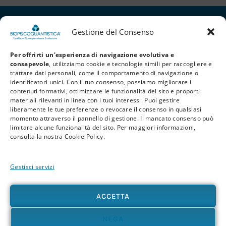
Gestione del Consenso
Per offrirti un'esperienza di navigazione evolutiva e
consapevole
, utilizziamo cookie e tecnologie simili per raccogliere e
trattare dati personali, come il comportamento di navigazione o
identificatori unici. Con il tuo consenso, possiamo migliorare i
contenuti formativi, ottimizzare le funzionalità del sito e proporti
materiali rilevanti in linea con i tuoi interessi. Puoi gestire
liberamente le tue preferenze o revocare il consenso in qualsiasi
Privacy Policy
Cookie Policy
Termini e Condizioni
momento attraverso il pannello di gestione. Il mancato consenso può
limitare alcune funzionalità del sito. Per maggiori informazioni,
© 2026 BioPsicoQuantistica® – Tutti i diritti riservati. Powered by
Athena
consulta la nostra Cookie Policy.
Company
Gestisci servizi
Avvertenza
Le informazioni contenute in questo sito, così come nei materiali formativi e
divulgativi associati alla BioPsicoQuantistica®, non sostituiscono in alcun modo
ACCETTA
consulenze, diagnosi o trattamenti medici e psicologici. In presenza di patologie o disturbi
di qualunque natura – fisica, psicologica o emotiva – si raccomanda sempre di rivolgersi al
proprio medico o a un professionista sanitario qualificato. L’utente è pienamente
NEGA