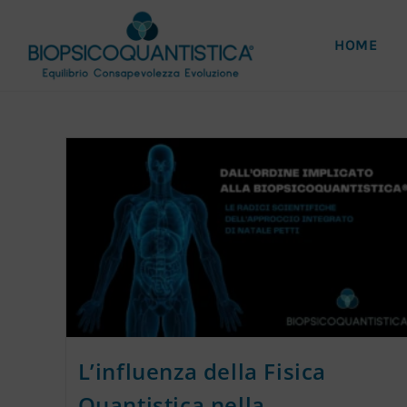
HOME
L’influenza della Fisica
Quantistica nella