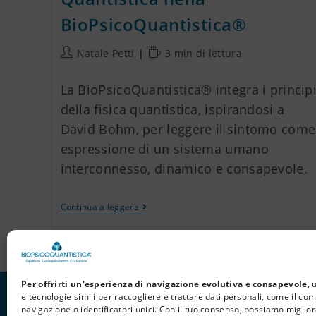
BioPsicoQuantistica®
Natale Petti
3 min di lettura
La BioPsicoQuantistica® integra i princip
della fisica quantistica, ispirandosi a
David Bohm, per leggere il sintomo come
espressione di un sistema umano
interconnesso, dinamico e consapevole.
Continua a leggere
Per offrirti un'esperienza di navigazione evolutiva e consapevole
, 
e tecnologie simili per raccogliere e trattare dati personali, come il c
navigazione o identificatori unici. Con il tuo consenso, possiamo miglior