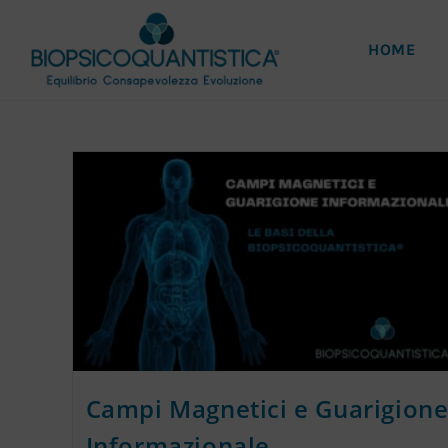
HOME
Campi Magnetici e Guarigion
Informazionale