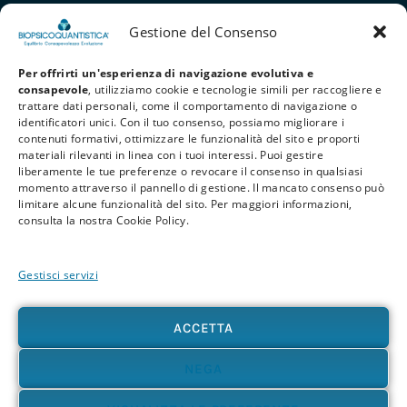
Gestione del Consenso
Per offrirti un'esperienza di navigazione evolutiva e
consapevole
, utilizziamo cookie e tecnologie simili per raccogliere e
trattare dati personali, come il comportamento di navigazione o
identificatori unici. Con il tuo consenso, possiamo migliorare i
contenuti formativi, ottimizzare le funzionalità del sito e proporti
materiali rilevanti in linea con i tuoi interessi. Puoi gestire
liberamente le tue preferenze o revocare il consenso in qualsiasi
Privacy Policy
Cookie Policy
Termini e Condizioni
momento attraverso il pannello di gestione. Il mancato consenso può
limitare alcune funzionalità del sito. Per maggiori informazioni,
© 2026 BioPsicoQuantistica® – Tutti i diritti riservati. Powered by
Athena
consulta la nostra Cookie Policy.
Company
Gestisci servizi
Avvertenza
Le informazioni contenute in questo sito, così come nei materiali formativi e
divulgativi associati alla BioPsicoQuantistica®, non sostituiscono in alcun modo
ACCETTA
consulenze, diagnosi o trattamenti medici e psicologici. In presenza di patologie o disturbi
di qualunque natura – fisica, psicologica o emotiva – si raccomanda sempre di rivolgersi al
proprio medico o a un professionista sanitario qualificato. L’utente è pienamente
NEGA
responsabile delle proprie scelte e dell’uso delle informazioni qui presenti, sollevando
l’autore e i collaboratori del progetto da qualsiasi responsabilità, diretta o indiretta,