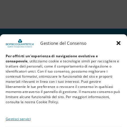
Gestione del Consenso
Per offrirti un'esperienza di navigazione evolutiva e
consapevole
, utilizziamo cookie e tecnologie simili per raccogliere e
trattare dati personali, come il comportamento di navigazione o
identificatori unici. Con il tuo consenso, possiamo migliorare i
contenuti formativi, ottimizzare le funzionalità del sito e proporti
materiali rilevanti in linea con i tuoi interessi. Puoi gestire
liberamente le tue preferenze o revocare il consenso in qualsiasi
Privacy Policy
Cookie Policy
Termini e Condizioni
momento attraverso il pannello di gestione. Il mancato consenso può
limitare alcune funzionalità del sito. Per maggiori informazioni,
© 2026 BioPsicoQuantistica® – Tutti i diritti riservati. Powered by
Athena
consulta la nostra Cookie Policy.
Company
Gestisci servizi
Avvertenza
Le informazioni contenute in questo sito, così come nei materiali formativi e