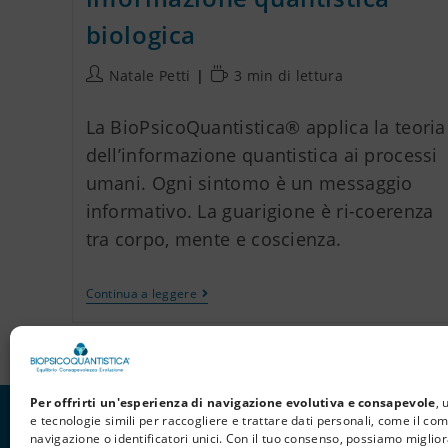
biologica
Natale Petti
3 min di lettura
La BioPsicoQuantistica® applica la teoria
dell’informazione quantistica ai processi
umani. Ogni sintomo è un messaggio
informativo. La guarigione è ri-coerenza
tra corpo, mente e coscienza.
Continua a leggere
Per offrirti un'esperienza di navigazione evolutiva e consapevole
, 
e tecnologie simili per raccogliere e trattare dati personali, come il c
navigazione o identificatori unici. Con il tuo consenso, possiamo miglior