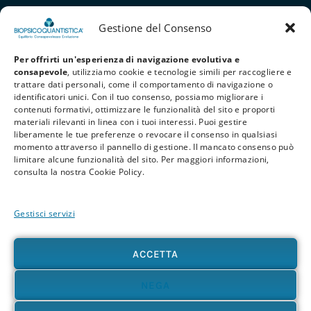
Gestione del Consenso
Per offrirti un'esperienza di navigazione evolutiva e
consapevole
, utilizziamo cookie e tecnologie simili per raccogliere e
trattare dati personali, come il comportamento di navigazione o
identificatori unici. Con il tuo consenso, possiamo migliorare i
contenuti formativi, ottimizzare le funzionalità del sito e proporti
materiali rilevanti in linea con i tuoi interessi. Puoi gestire
liberamente le tue preferenze o revocare il consenso in qualsiasi
Privacy Policy
Cookie Policy
Termini e Condizioni
momento attraverso il pannello di gestione. Il mancato consenso può
limitare alcune funzionalità del sito. Per maggiori informazioni,
© 2026 BioPsicoQuantistica® – Tutti i diritti riservati. Powered by
Athena
consulta la nostra Cookie Policy.
Company
Gestisci servizi
Avvertenza
Le informazioni contenute in questo sito, così come nei materiali formativi e
divulgativi associati alla BioPsicoQuantistica®, non sostituiscono in alcun modo
ACCETTA
consulenze, diagnosi o trattamenti medici e psicologici. In presenza di patologie o disturbi
di qualunque natura – fisica, psicologica o emotiva – si raccomanda sempre di rivolgersi al
proprio medico o a un professionista sanitario qualificato. L’utente è pienamente
NEGA
responsabile delle proprie scelte e dell’uso delle informazioni qui presenti, sollevando