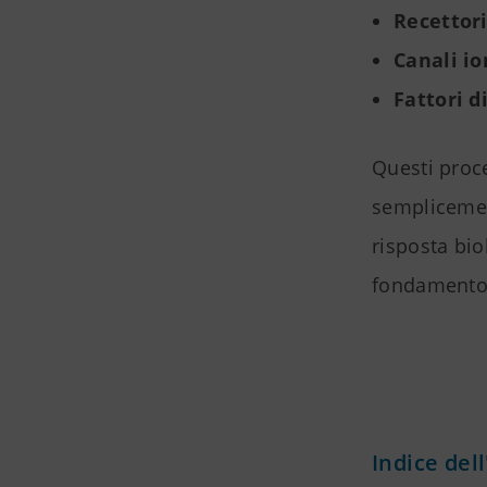
Recettor
Canali io
Fattori d
Questi proc
sempliceme
risposta bio
fondamento 
Indice dell