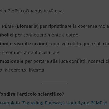
ella BioPsicoQuantistica® usa:
i PEMF (Biomer®)
per ripristinare la coerenza mol
mbolici
per connettere mente e corpo
oni e visualizzazioni
come veicoli frequenziali ch
il comportamento cellulare
Emozionale
per portare alla luce conflitti inconsci 
o la coerenza interna
ondire l’articolo scientifico?
F completo “Signalling Pathways Underlying PEMF in