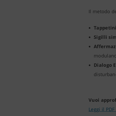
Il metodo d
Tappetin
Sigilli si
Affermazi
modulano 
Dialogo 
disturban
Vuoi approf
Leggi il PD