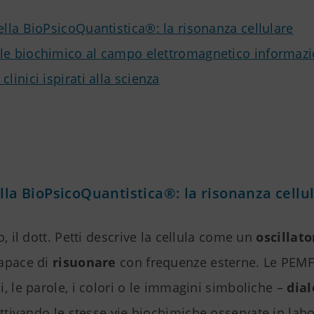
ella BioPsicoQuantistica®: la risonanza cellulare
le biochimico al campo elettromagnetico informazi
clinici ispirati alla scienza
ella BioPsicoQuantistica®: la risonanza cellu
o, il dott. Petti descrive la cellula come un
oscillato
capace di
risuonare
con frequenze esterne. Le PEMF
, le parole, i colori o le immagini simboliche –
dia
attivando le stesse vie biochimiche osservate in labo