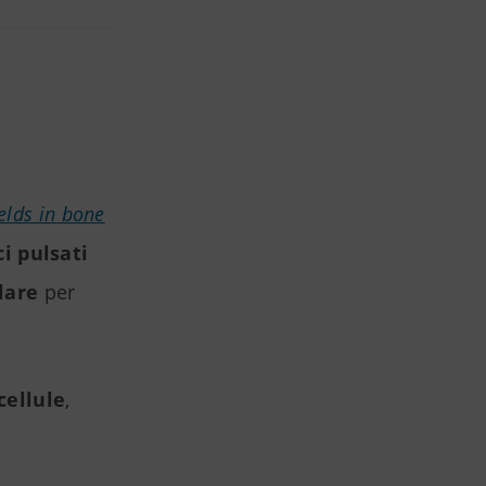
elds in bone
i pulsati
lare
per
cellule
,