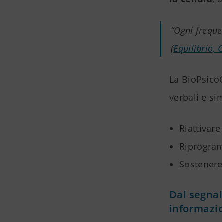
“Ogni freque
(
Equilibrio,
La BioPsico
verbali e si
Riattivar
Riprogram
Sostenere
Dal segna
informazi