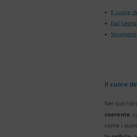
Il cuore d
Dal segna
Strumenti 
Il cuore d
Nel suo libr
coerente
, 
come i suoni
la cellula
, 