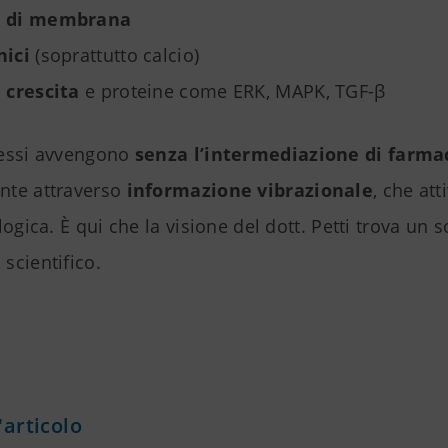
i di membrana
nici
(soprattutto calcio)
i crescita
e proteine come ERK, MAPK, TGF-β
essi avvengono
senza l’intermediazione di farma
nte attraverso
informazione vibrazionale
, che att
logica. È qui che la visione del dott. Petti trova un s
scientifico.
'articolo