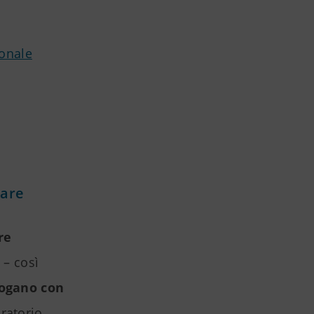
onale
lare
re
 – così
logano con
ratorio.