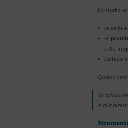
Lo studio sc
Le cellul
Le
protei
della fre
L’effetto 
Questo conf
Le cellule n
e alla direz
Strumenti 