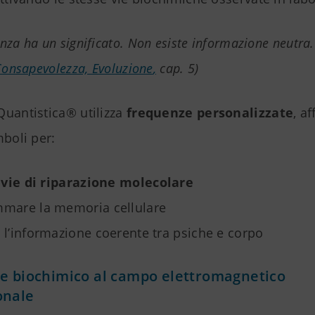
nza ha un significato. Non esiste informazione neutra.
 Consapevolezza, Evoluzione
,
cap. 5)
Quantistica® utilizza
frequenze personalizzate
, a
mboli per:
e
vie di riparazione molecolare
mare la memoria cellulare
 l’informazione coerente tra psiche e corpo
le biochimico al campo elettromagnetico
onale