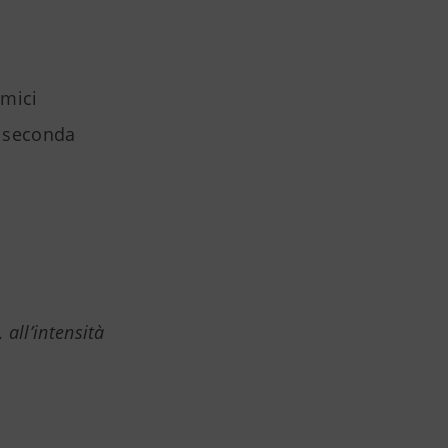
imici
a seconda
 all’intensità