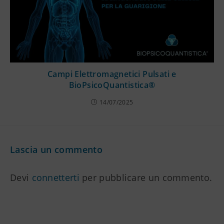
Campi Elettromagnetici Pulsati e
BioPsicoQuantistica®
14/07/2025
Lascia un commento
Devi
connetterti
per pubblicare un commento.