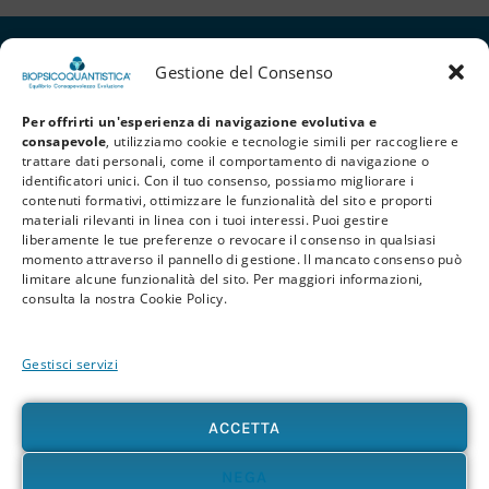
Gestione del Consenso
Per offrirti un'esperienza di navigazione evolutiva e
consapevole
, utilizziamo cookie e tecnologie simili per raccogliere e
trattare dati personali, come il comportamento di navigazione o
identificatori unici. Con il tuo consenso, possiamo migliorare i
contenuti formativi, ottimizzare le funzionalità del sito e proporti
materiali rilevanti in linea con i tuoi interessi. Puoi gestire
liberamente le tue preferenze o revocare il consenso in qualsiasi
Privacy Policy
Cookie Policy
Termini e Condizioni
momento attraverso il pannello di gestione. Il mancato consenso può
limitare alcune funzionalità del sito. Per maggiori informazioni,
© 2026 BioPsicoQuantistica® – Tutti i diritti riservati. Powered by
Athena
consulta la nostra Cookie Policy.
Company
Gestisci servizi
Avvertenza
Le informazioni contenute in questo sito, così come nei materiali formativi e
divulgativi associati alla BioPsicoQuantistica®, non sostituiscono in alcun modo
ACCETTA
consulenze, diagnosi o trattamenti medici e psicologici. In presenza di patologie o disturbi
di qualunque natura – fisica, psicologica o emotiva – si raccomanda sempre di rivolgersi al
proprio medico o a un professionista sanitario qualificato. L’utente è pienamente
NEGA