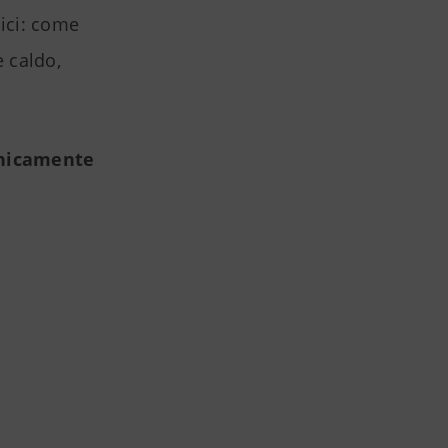
ici: come
 caldo,
inicamente