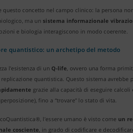
e questo concetto nel campo clinico: la persona no
iologico, ma un
sistema informazionale vibrazi
ozioni e biologia interagiscono in modo coerente.
tore quantistico: un archetipo del metodo
zza l’esistenza di un
Q-life
, ovvero una forma primiti
a replicazione quantistica. Questo sistema avrebbe 
rapidamente
grazie alla capacità di eseguire calcoli 
perposizione), fino a “trovare” lo stato di vita.
icoQuantistica®, l’essere umano è visto come
un re
nale cosciente
, in grado di codificare e decodificar