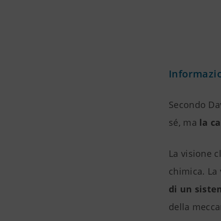
Informazio
Secondo Davi
sé, ma
la c
La visione c
chimica. La 
di un sist
della meccan