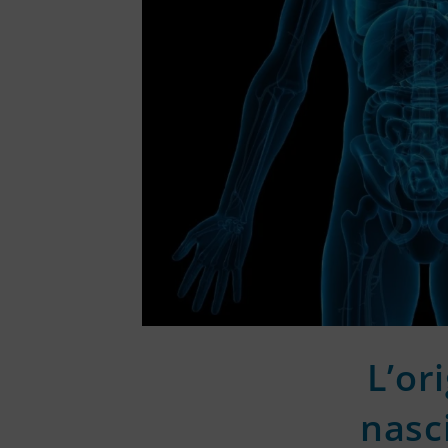
L’or
nasc