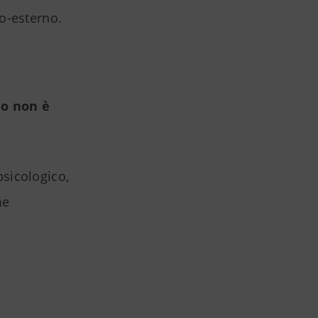
o-esterno.
mo non è
 psicologico,
me