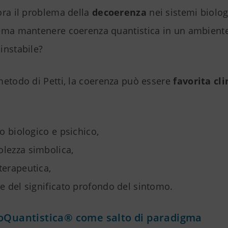
ora il problema della
decoerenza
nei sistemi biolog
ema mantenere coerenza quantistica in un ambiente
instabile?
metodo di Petti, la coerenza può essere
favorita cl
io biologico e psichico,
lezza simbolica,
terapeutica,
ne del significato profondo del sintomo.
coQuantistica® come salto di paradigma