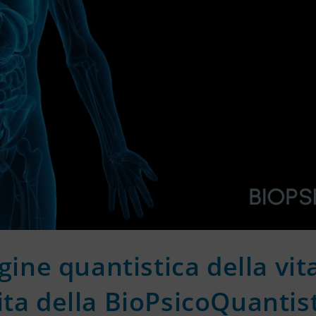
igine quantistica della vita
ita della BioPsicoQuantis