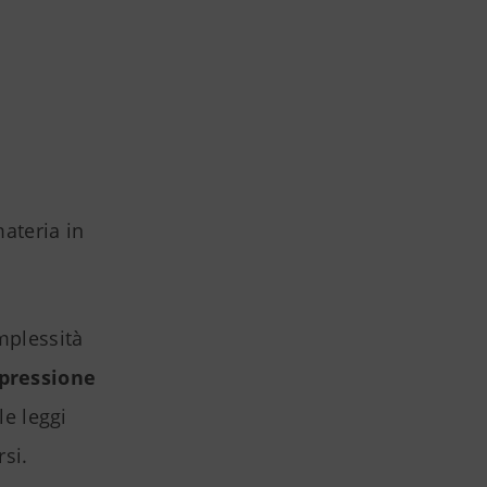
materia in
mplessità
pressione
le leggi
rsi.