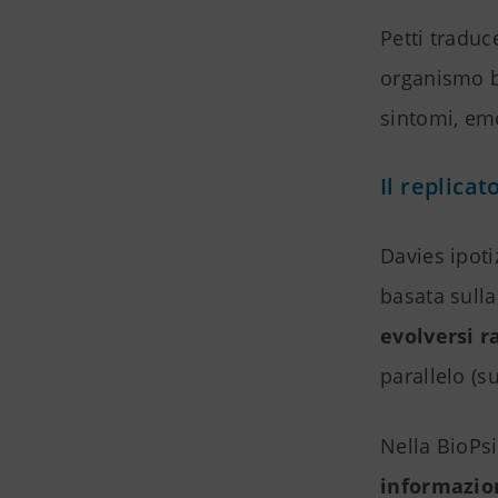
Petti traduc
organismo b
sintomi, em
Il replica
Davies ipoti
basata sull
evolversi 
parallelo (su
Nella BioPs
informazio