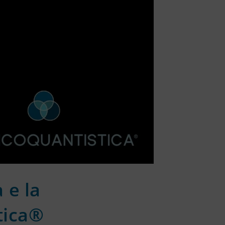
 e la
tica®