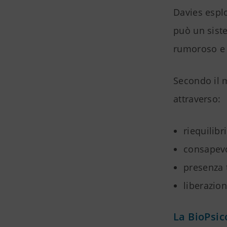
Davies espl
può un sist
rumoroso e 
Secondo il 
attraverso:
riequilibr
consapevo
presenza 
liberazio
La BioPsi