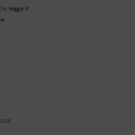
 che
legge il
so
.
zione