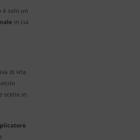
n è solo un
onale
in cui
va di vita
potuto
e scelte in
plicatore
e