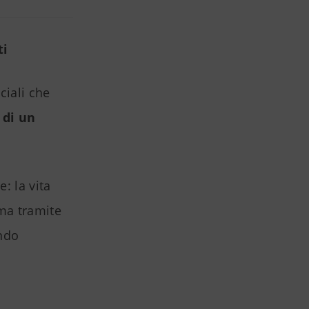
ti
ciali che
o di un
: la vita
ma tramite
ando