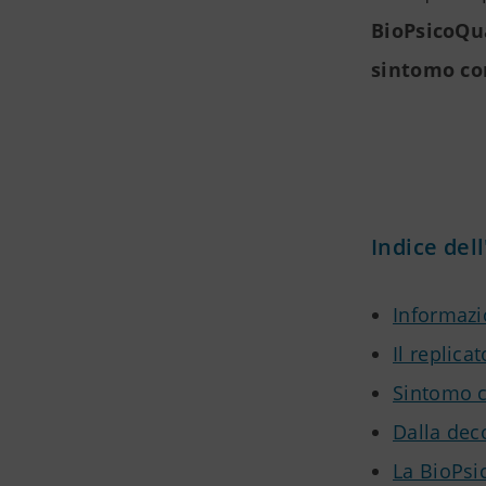
BioPsicoQu
sintomo co
Indice dell
Informazi
Il replic
Sintomo c
Dalla dec
La BioPsi