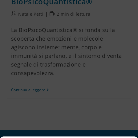
BioPsicoQuantistica®
Natale Petti
2 min di lettura
La BioPsicoQuantistica® si fonda sulla
scoperta che emozioni e molecole
agiscono insieme: mente, corpo e
immunità si parlano, e il sintomo diventa
segnale di trasformazione e
consapevolezza.
Continua a leggere