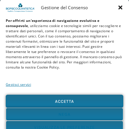
Gestione del Consenso
Per offrirti un'esperienza di navigazione evolutiva e
consapevole
, utilizziamo cookie e tecnologie simili per raccogliere e
trattare dati personali, come il comportamento di navigazione o
identificatori unici. Con il tuo consenso, possiamo migliorare i
contenuti formativi, ottimizzare le funzionalità del sito e proporti
materiali rilevanti in linea con i tuoi interessi. Puoi gestire
liberamente le tue preferenze o revocare il consenso in qualsiasi
Privacy Policy
Cookie Policy
Termini e Condizioni
momento attraverso il pannello di gestione. Il mancato consenso può
limitare alcune funzionalità del sito. Per maggiori informazioni,
© 2026 BioPsicoQuantistica® – Tutti i diritti riservati. Powered by
Athena
consulta la nostra Cookie Policy.
Company
Gestisci servizi
Avvertenza
Le informazioni contenute in questo sito, così come nei materiali formativi e
divulgativi associati alla BioPsicoQuantistica®, non sostituiscono in alcun modo
ACCETTA
consulenze, diagnosi o trattamenti medici e psicologici. In presenza di patologie o disturbi
di qualunque natura – fisica, psicologica o emotiva – si raccomanda sempre di rivolgersi al
proprio medico o a un professionista sanitario qualificato. L’utente è pienamente
NEGA
responsabile delle proprie scelte e dell’uso delle informazioni qui presenti, sollevando
l’autore e i collaboratori del progetto da qualsiasi responsabilità, diretta o indiretta,
VISUALIZZA LE PREFERENZE