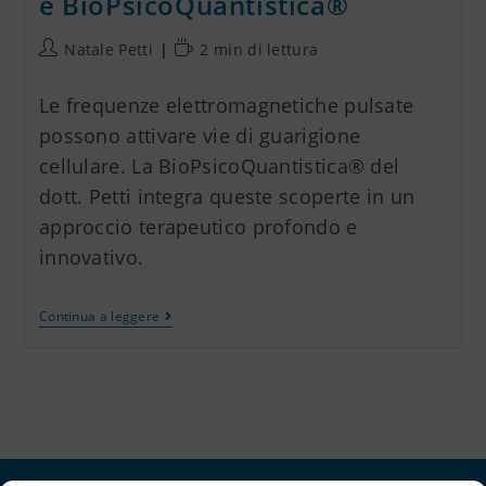
e BioPsicoQuantistica®
Natale Petti
2 min di lettura
Le frequenze elettromagnetiche pulsate
possono attivare vie di guarigione
cellulare. La BioPsicoQuantistica® del
dott. Petti integra queste scoperte in un
approccio terapeutico profondo e
innovativo.
Continua a leggere