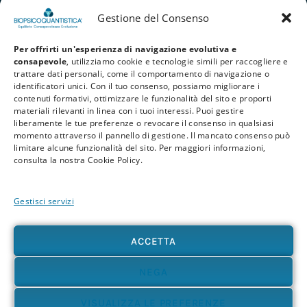
Gestione del Consenso
Per offrirti un'esperienza di navigazione evolutiva e
consapevole
, utilizziamo cookie e tecnologie simili per raccogliere e
trattare dati personali, come il comportamento di navigazione o
identificatori unici. Con il tuo consenso, possiamo migliorare i
contenuti formativi, ottimizzare le funzionalità del sito e proporti
materiali rilevanti in linea con i tuoi interessi. Puoi gestire
liberamente le tue preferenze o revocare il consenso in qualsiasi
Privacy Policy
Cookie Policy
Termini e Condizioni
momento attraverso il pannello di gestione. Il mancato consenso può
limitare alcune funzionalità del sito. Per maggiori informazioni,
© 2026 BioPsicoQuantistica® – Tutti i diritti riservati. Powered by
Athena
consulta la nostra Cookie Policy.
Company
Gestisci servizi
Avvertenza
Le informazioni contenute in questo sito, così come nei materiali formativi e
divulgativi associati alla BioPsicoQuantistica®, non sostituiscono in alcun modo
ACCETTA
consulenze, diagnosi o trattamenti medici e psicologici. In presenza di patologie o disturbi
di qualunque natura – fisica, psicologica o emotiva – si raccomanda sempre di rivolgersi al
proprio medico o a un professionista sanitario qualificato. L’utente è pienamente
NEGA
responsabile delle proprie scelte e dell’uso delle informazioni qui presenti, sollevando
l’autore e i collaboratori del progetto da qualsiasi responsabilità, diretta o indiretta,
VISUALIZZA LE PREFERENZE