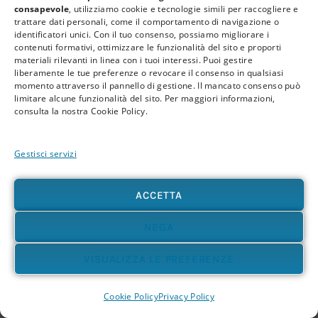
consapevole
, utilizziamo cookie e tecnologie simili per raccogliere e
trattare dati personali, come il comportamento di navigazione o
e territoriale.
identificatori unici. Con il tuo consenso, possiamo migliorare i
contenuti formativi, ottimizzare le funzionalità del sito e proporti
materiali rilevanti in linea con i tuoi interessi. Puoi gestire
Associazioni culturali, enti del terzo settore,
liberamente le tue preferenze o revocare il consenso in qualsiasi
momento attraverso il pannello di gestione. Il mancato consenso può
centri sociali, realtà educative, gruppi locali e
limitare alcune funzionalità del sito. Per maggiori informazioni,
consulta la nostra Cookie Policy.
comunità possono accogliere progetti di
educazione al benessere.
Gestisci servizi
In questi contesti il Naturopata Evolutivo può
ACCETTA
proporre attività su:
NEGA
VISUALIZZA LE PREFERENZE
stile di vita consapevole;
alimentazione naturale di base;
Cookie Policy
Privacy Policy
gestione dello stress;