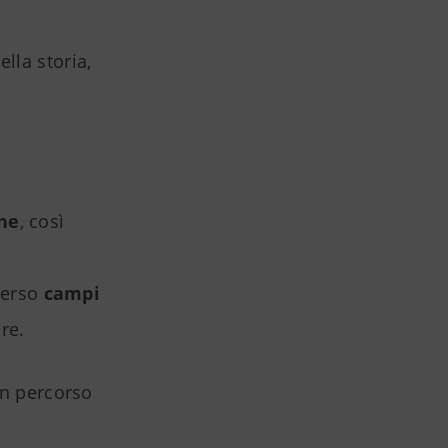
lla storia,
ne
, così
verso
campi
re.
un percorso