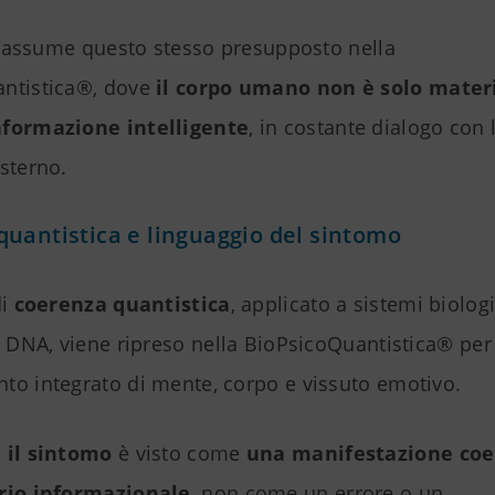
ti assume questo stesso presupposto nella
ntistica®, dove
il corpo umano non è solo mater
nformazione intelligente
, in costante dialogo con
sterno.
uantistica e linguaggio del sintomo
di
coerenza quantistica
, applicato a sistemi biolog
l DNA, viene ripreso nella BioPsicoQuantistica® per 
to integrato di mente, corpo e vissuto emotivo.
,
il sintomo
è visto come
una manifestazione coe
rio informazionale
, non come un errore o un