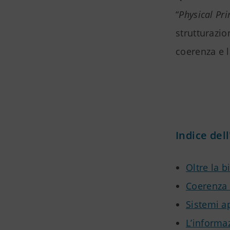
“
Physical Pr
strutturazio
coerenza e l
Indice dell
Oltre la b
Coerenza 
Sistemi a
L’informa