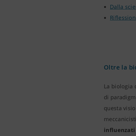
Dalla sci
Riflession
Oltre la b
La biologia
di paradigma
questa visi
meccanicist
influenzati