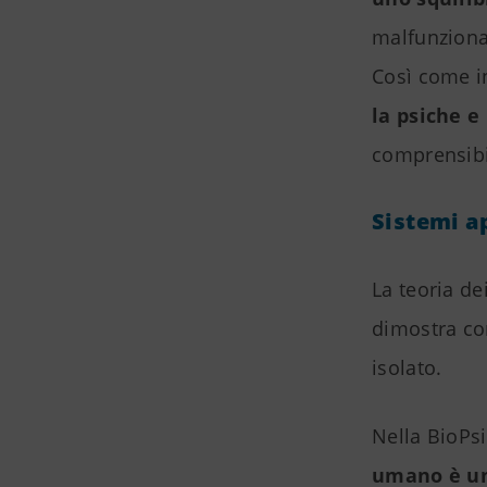
malfunziona
Così come i
la psiche e
comprensibil
Sistemi a
La teoria de
dimostra co
isolato.
Nella BioPs
umano è un