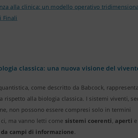
enza alla clinica: un modello operativo tridimension
i Finali
iologia classica: una nuova visione del vivent
 quantistica, come descritto da Babcock, rappresen
 rispetto alla biologia classica. I sistemi viventi, 
one, non possono essere compresi solo in termini
ici, ma vanno letti come
sistemi coerenti
,
aperti
e
 da campi di informazione
.