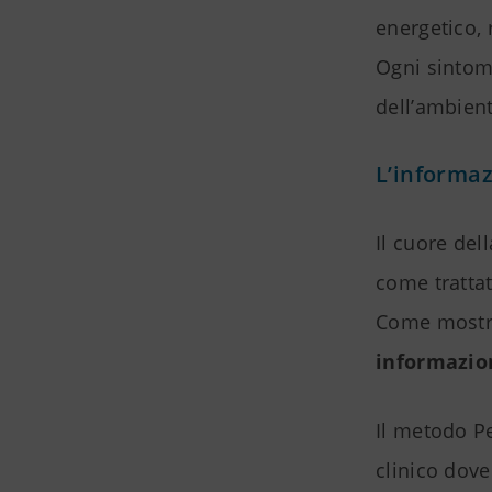
energetico, 
Ogni sintomo
dell’ambient
L’informa
Il cuore del
come trattat
Come mostra
informazion
Il metodo Pe
clinico dov