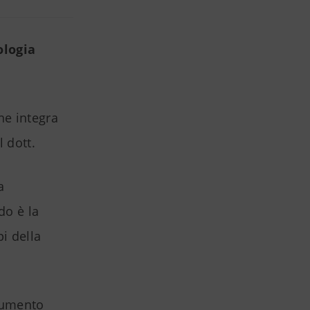
ologia
he integra
 dott.
a
do è la
pi della
ocumento