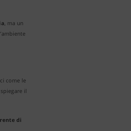
ia
, ma un
 l’ambiente
ici come le
spiegare il
rente di