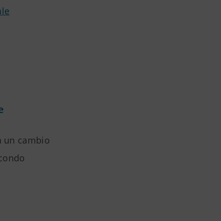
ale
e
ta un cambio
secondo