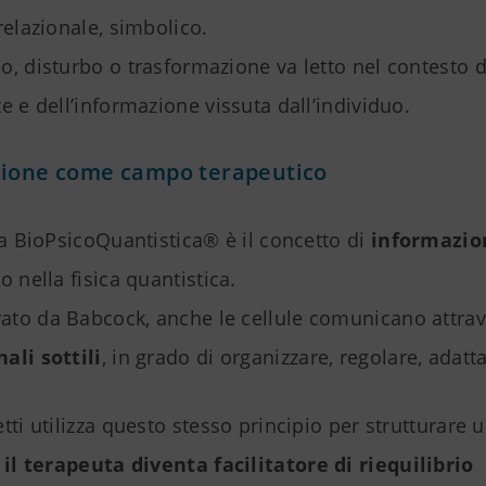
relazionale, simbolico.
, disturbo o trasformazione va letto nel contesto de
e e dell’informazione vissuta dall’individuo.
zione come campo terapeutico
la BioPsicoQuantistica® è il concetto di
informazio
o nella fisica quantistica.
to da Babcock, anche le cellule comunicano attra
ali sottili
, in grado di organizzare, regolare, adatta
tti utilizza questo stesso principio per strutturare 
e
il terapeuta diventa facilitatore di riequilibrio