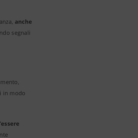
nanza,
anche
ndo segnali
cumento,
i in modo
l’essere
nte