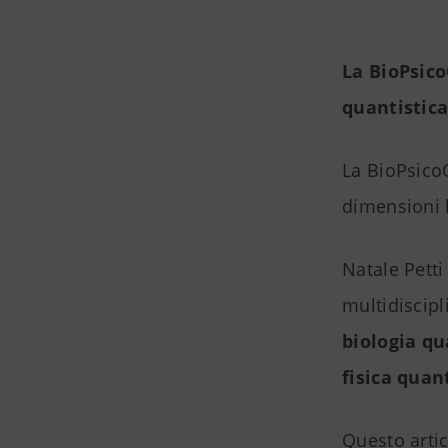
La BioPsico
quantistica
La BioPsico
dimensioni b
Natale Petti 
multidiscipl
biologia qu
fisica quan
Questo artic