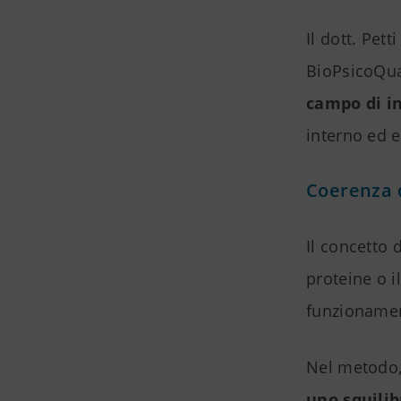
Il dott. Pet
BioPsicoQua
campo di i
interno ed e
Coerenza q
Il concetto 
proteine o i
funzionamen
Nel metodo
uno squilib