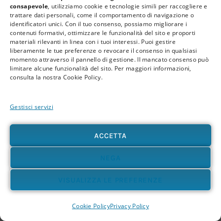
Deve evitare frasi che generano paura.
consapevole
, utilizziamo cookie e tecnologie simili per raccogliere e
trattare dati personali, come il comportamento di navigazione o
Deve evitare interpretazioni rigide.
identificatori unici. Con il tuo consenso, possiamo migliorare i
contenuti formativi, ottimizzare le funzionalità del sito e proporti
Deve evitare promesse.
materiali rilevanti in linea con i tuoi interessi. Puoi gestire
liberamente le tue preferenze o revocare il consenso in qualsiasi
Deve evitare di attribuire colpe.
momento attraverso il pannello di gestione. Il mancato consenso può
limitare alcune funzionalità del sito. Per maggiori informazioni,
Deve evitare di presentare il proprio approccio
consulta la nostra Cookie Policy.
come sostituzione della medicina.
Gestisci servizi
Una comunicazione professionale non deve
ACCETTA
essere fredda.
Deve essere precisa.
NEGA
VISUALIZZA LE PREFERENZE
La precisione è una forma di cura della
relazione.
Cookie Policy
Privacy Policy