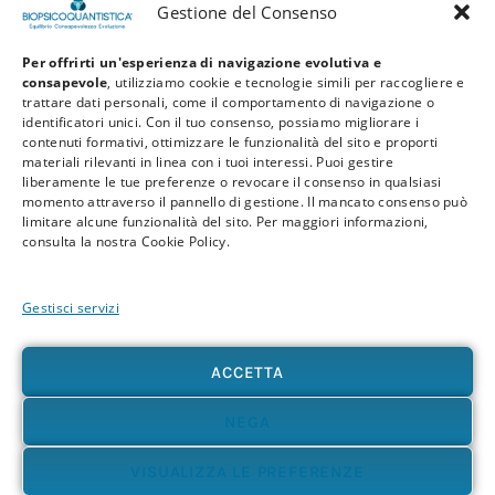
Gestione del Consenso
Per offrirti un'esperienza di navigazione evolutiva e
consapevole
, utilizziamo cookie e tecnologie simili per raccogliere e
trattare dati personali, come il comportamento di navigazione o
identificatori unici. Con il tuo consenso, possiamo migliorare i
contenuti formativi, ottimizzare le funzionalità del sito e proporti
materiali rilevanti in linea con i tuoi interessi. Puoi gestire
liberamente le tue preferenze o revocare il consenso in qualsiasi
Privacy Policy
Cookie Policy
Termini e Condizioni
momento attraverso il pannello di gestione. Il mancato consenso può
limitare alcune funzionalità del sito. Per maggiori informazioni,
© 2026 BioPsicoQuantistica® – Tutti i diritti riservati. Powered by
Athena
consulta la nostra Cookie Policy.
Company
Gestisci servizi
Avvertenza
Le informazioni contenute in questo sito, così come nei materiali formativi e
divulgativi associati alla BioPsicoQuantistica®, non sostituiscono in alcun modo
ACCETTA
consulenze, diagnosi o trattamenti medici e psicologici. In presenza di patologie o disturbi
di qualunque natura – fisica, psicologica o emotiva – si raccomanda sempre di rivolgersi al
proprio medico o a un professionista sanitario qualificato. L’utente è pienamente
NEGA
responsabile delle proprie scelte e dell’uso delle informazioni qui presenti, sollevando
l’autore e i collaboratori del progetto da qualsiasi responsabilità, diretta o indiretta,
VISUALIZZA LE PREFERENZE
derivante dal loro utilizzo. Ti invitiamo ad accostarti a questi contenuti con apertura,