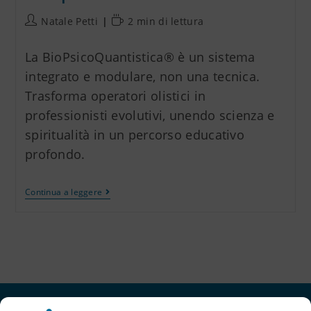
Natale Petti
2 min di lettura
La BioPsicoQuantistica® è un sistema
integrato e modulare, non una tecnica.
Trasforma operatori olistici in
professionisti evolutivi, unendo scienza e
spiritualità in un percorso educativo
profondo.
Continua a leggere