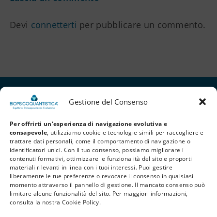
Devi
connetterti
per pubblicare un commento.
Gestione del Consenso
Per offrirti un'esperienza di navigazione evolutiva e
consapevole
, utilizziamo cookie e tecnologie simili per raccogliere e
trattare dati personali, come il comportamento di navigazione o
identificatori unici. Con il tuo consenso, possiamo migliorare i
contenuti formativi, ottimizzare le funzionalità del sito e proporti
materiali rilevanti in linea con i tuoi interessi. Puoi gestire
liberamente le tue preferenze o revocare il consenso in qualsiasi
Privacy Policy
Cookie Policy
Termini e Condizioni
momento attraverso il pannello di gestione. Il mancato consenso può
limitare alcune funzionalità del sito. Per maggiori informazioni,
© 2026 BioPsicoQuantistica® – Tutti i diritti riservati. Powered by
Athena
consulta la nostra Cookie Policy.
Company