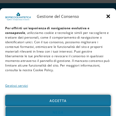
Gestione del Consenso
Per offrirti un'esperienza di navigazione evolutiva e
consapevole
, utilizziamo cookie e tecnologie simili per raccogliere e
trattare dati personali, come il comportamento di navigazione o
identificatori unici. Con il tuo consenso, possiamo migliorare i
contenuti formativi, ottimizzare le funzionalità del sito e proporti
materiali rilevanti in linea con i tuoi interessi. Puoi gestire
liberamente le tue preferenze o revocare il consenso in qualsiasi
Privacy Policy
Cookie Policy
Termini e Condizioni
momento attraverso il pannello di gestione. Il mancato consenso può
limitare alcune funzionalità del sito. Per maggiori informazioni,
© 2026 BioPsicoQuantistica® – Tutti i diritti riservati. Powered by
Athena
consulta la nostra Cookie Policy.
Company
Gestisci servizi
Avvertenza
Le informazioni contenute in questo sito, così come nei materiali formativi e
divulgativi associati alla BioPsicoQuantistica®, non sostituiscono in alcun modo
ACCETTA
consulenze, diagnosi o trattamenti medici e psicologici. In presenza di patologie o disturbi
di qualunque natura – fisica, psicologica o emotiva – si raccomanda sempre di rivolgersi al
proprio medico o a un professionista sanitario qualificato. L’utente è pienamente
NEGA