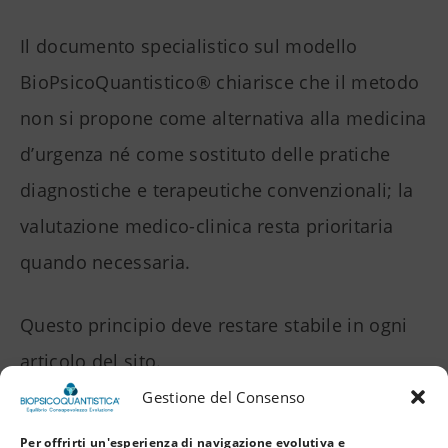
Il documento specialistico sul modello
BioPsicoQuantistico® chiarisce che il metodo
non si propone come alternativa alla medicina
d’urgenza né come sostituto delle pratiche
diagnostiche e terapeutiche convenzionali; la
valutazione medico-clinica resta prioritaria
quando necessaria.
Questo principio deve restare stabile in ogni
articolo del sito.
Gestione del Consenso
Per offrirti un'esperienza di navigazione evolutiva e