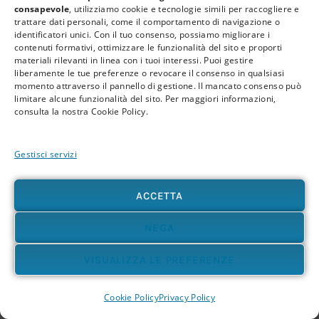
Il rischio delle spiegazioni uniche
consapevole
, utilizziamo cookie e tecnologie simili per raccogliere e
trattare dati personali, come il comportamento di navigazione o
identificatori unici. Con il tuo consenso, possiamo migliorare i
contenuti formativi, ottimizzare le funzionalità del sito e proporti
Ogni epoca ha le sue parole dominanti.
materiali rilevanti in linea con i tuoi interessi. Puoi gestire
liberamente le tue preferenze o revocare il consenso in qualsiasi
momento attraverso il pannello di gestione. Il mancato consenso può
Per anni si è parlato di stress come
limitare alcune funzionalità del sito. Per maggiori informazioni,
consulta la nostra Cookie Policy.
spiegazione di tutto.
Poi di emozioni.
Gestisci servizi
Poi di epigenetica.
Oggi spesso si parla di microbioma.
ACCETTA
NEGA
Tutte queste dimensioni sono importanti. Ma
VISUALIZZA LE PREFERENZE
nessuna, da sola, basta a spiegare la
complessità dell’essere umano.
Cookie Policy
Privacy Policy