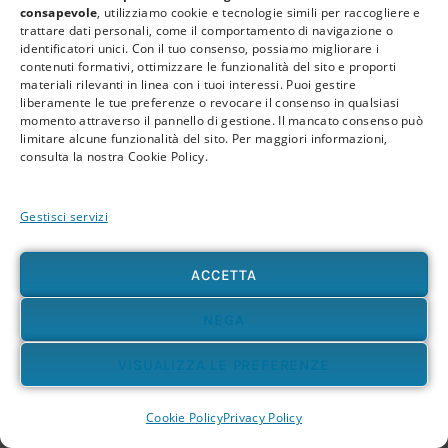
consapevole
, utilizziamo cookie e tecnologie simili per raccogliere e
lavoro BioPsicoQuantistico®.
trattare dati personali, come il comportamento di navigazione o
identificatori unici. Con il tuo consenso, possiamo migliorare i
contenuti formativi, ottimizzare le funzionalità del sito e proporti
materiali rilevanti in linea con i tuoi interessi. Puoi gestire
Quando la percezione cambia, cambia anche
liberamente le tue preferenze o revocare il consenso in qualsiasi
momento attraverso il pannello di gestione. Il mancato consenso può
la risposta interna. Non sempre subito, non in
limitare alcune funzionalità del sito. Per maggiori informazioni,
consulta la nostra Cookie Policy.
modo meccanico, non secondo una formula
semplice. Ma la percezione orienta il sistema.
Gestisci servizi
Per questo il lavoro sulla consapevolezza non
ACCETTA
è astratto. È biologico.
NEGA
VISUALIZZA LE PREFERENZE
Quando il corpo dice “troppo”
Cookie Policy
Privacy Policy