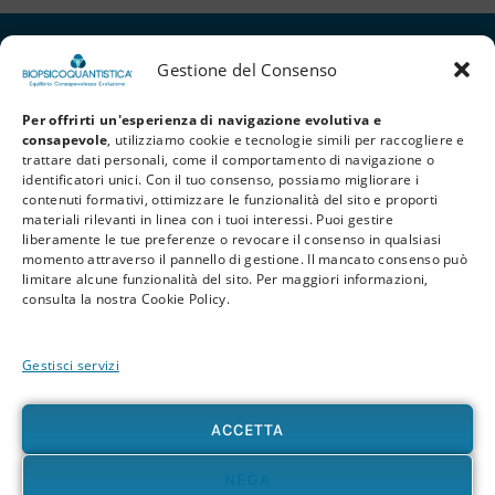
Gestione del Consenso
Per offrirti un'esperienza di navigazione evolutiva e
consapevole
, utilizziamo cookie e tecnologie simili per raccogliere e
trattare dati personali, come il comportamento di navigazione o
identificatori unici. Con il tuo consenso, possiamo migliorare i
contenuti formativi, ottimizzare le funzionalità del sito e proporti
materiali rilevanti in linea con i tuoi interessi. Puoi gestire
liberamente le tue preferenze o revocare il consenso in qualsiasi
Privacy Policy
Cookie Policy
Termini e Condizioni
momento attraverso il pannello di gestione. Il mancato consenso può
limitare alcune funzionalità del sito. Per maggiori informazioni,
© 2026 BioPsicoQuantistica® – Tutti i diritti riservati. Powered by
Athena
consulta la nostra Cookie Policy.
Company
Gestisci servizi
Avvertenza
Le informazioni contenute in questo sito, così come nei materiali formativi e
divulgativi associati alla BioPsicoQuantistica®, non sostituiscono in alcun modo
ACCETTA
consulenze, diagnosi o trattamenti medici e psicologici. In presenza di patologie o disturbi
di qualunque natura – fisica, psicologica o emotiva – si raccomanda sempre di rivolgersi al
proprio medico o a un professionista sanitario qualificato. L’utente è pienamente
NEGA