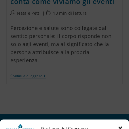
conta come viviamo gli eventi
Natale Petti
13 min di lettura
Percezione e salute sono collegate dal
sentito personale: il corpo risponde non
solo agli eventi, ma al significato che la
persona attribuisce alla propria
esperienza.
Continua a leggere
Gestione del Consenso