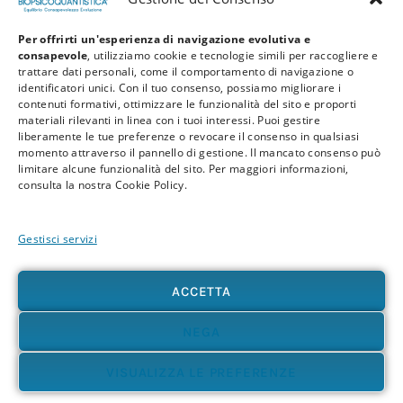
Per offrirti un'esperienza di navigazione evolutiva e
consapevole
, utilizziamo cookie e tecnologie simili per raccogliere e
trattare dati personali, come il comportamento di navigazione o
identificatori unici. Con il tuo consenso, possiamo migliorare i
contenuti formativi, ottimizzare le funzionalità del sito e proporti
materiali rilevanti in linea con i tuoi interessi. Puoi gestire
liberamente le tue preferenze o revocare il consenso in qualsiasi
Privacy Policy
Cookie Policy
Termini e Condizioni
momento attraverso il pannello di gestione. Il mancato consenso può
limitare alcune funzionalità del sito. Per maggiori informazioni,
© 2026 BioPsicoQuantistica® – Tutti i diritti riservati. Powered by
Athena
consulta la nostra Cookie Policy.
Company
Gestisci servizi
Avvertenza
Le informazioni contenute in questo sito, così come nei materiali formativi e
divulgativi associati alla BioPsicoQuantistica®, non sostituiscono in alcun modo
ACCETTA
consulenze, diagnosi o trattamenti medici e psicologici. In presenza di patologie o disturbi
di qualunque natura – fisica, psicologica o emotiva – si raccomanda sempre di rivolgersi al
proprio medico o a un professionista sanitario qualificato. L’utente è pienamente
NEGA
responsabile delle proprie scelte e dell’uso delle informazioni qui presenti, sollevando
l’autore e i collaboratori del progetto da qualsiasi responsabilità, diretta o indiretta,
VISUALIZZA LE PREFERENZE
derivante dal loro utilizzo. Ti invitiamo ad accostarti a questi contenuti con apertura,
discernimento e senso critico, riconoscendo il valore dell’esperienza diretta e della