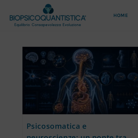
HOME
Psicosomatica e
neuroscienze: un ponte tra