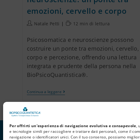
emozioni, cervello e corpo
Natale Petti
12 min di lettura
Psicosomatica e neuroscienze possono
costruire un ponte tra emozioni, cervello,
corpo e percezione, offrendo una lettura
integrata e prudente della persona nella
BioPsicoQuantistica®.
Continua a leggere
Per offrirti un'esperienza di navigazione evolutiva e consapevole
, 
e tecnologie simili per raccogliere e trattare dati personali, come il c
navigazione o identificatori unici. Con il tuo consenso, possiamo miglior