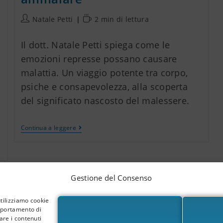
Natale Petti
2 min di lettura
Il dott. Natale Petti spiega come le
emozioni represse possano causare
malattia. Un viaggio potente tra corpo,
psiche e consapevolezza, alla scoperta
del significato nascosto del malessere.
Continua a leggere
Gestione del Consenso
utilizziamo cookie
omportamento di
are i contenuti