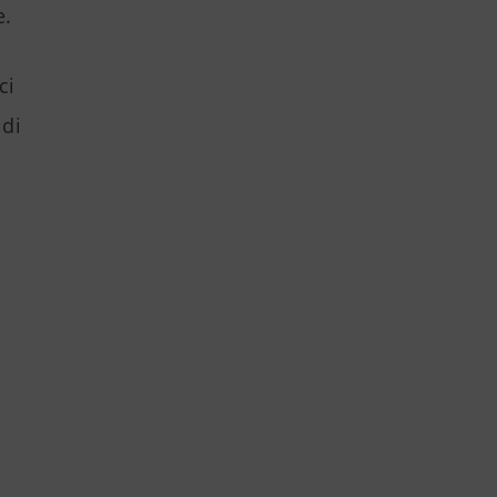
e.
ci
 di