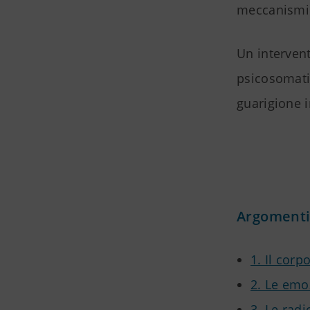
meccanismi 
Un interven
psicosomati
guarigione i
Argoment
1. Il cor
2. Le emoz
3. Le radi