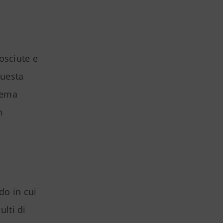
osciute e
questa
tema
n
do in cui
ulti di