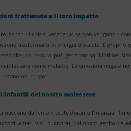
ioni trattenute e il loro impatto
ore, senso di colpa, vergogna: se non vengono ricon
ossono trasformarsi in energia bloccata. È proprio 
essa che, nel tempo, può generare squilibri nel sis
 manifestarsi come malattia. Le emozioni negate no
 restano nel corpo.
i infantili del nostro malessere
bi nascono da ferite vissute durante l’infanzia. Il mo
ccolti, amati, visti o ignorati dai nostri genitori e ad