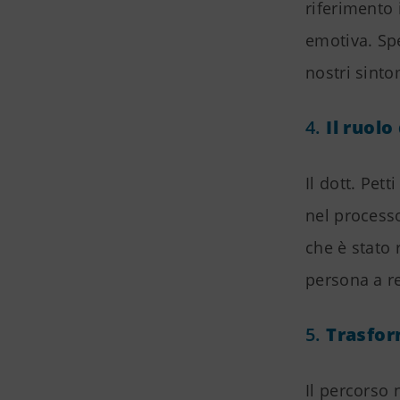
riferimento 
emotiva. Spe
nostri sinto
4.
Il ruol
Il dott. Pet
nel process
che è stato 
persona a r
5.
Trasfor
Il percorso 