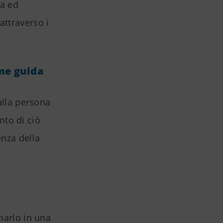
ca ed
attraverso i
ome guida
 alla persona
to di ciò
enza della
marlo in una