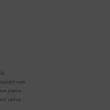
da
emozioni non
 non siamo
arsi carico