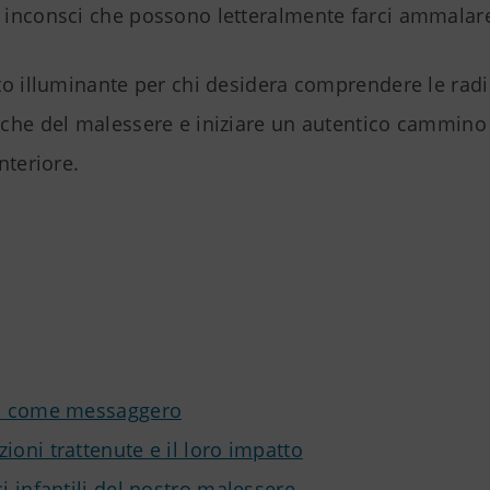
inconsci che possono letteralmente farci ammalar
to illuminante per chi desidera comprendere le radi
che del malessere e iniziare un autentico cammino
nteriore.
i
po come messaggero
ioni trattenute e il loro impatto
ci infantili del nostro malessere