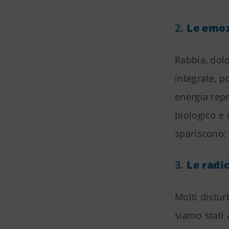
2.
Le emoz
Rabbia, dol
integrate, p
energia repr
biologico e
spariscono:
3.
Le radic
Molti distur
siamo stati a