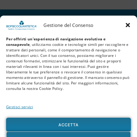
Gestione del Consenso
Per offrirti un'esperienza di navigazione evolutiva e
consapevole
, utilizziamo cookie e tecnologie simili per raccogliere e
trattare dati personali, come il comportamento di navigazione o
identificatori unici. Con il tuo consenso, possiamo migliorare i
contenuti formativi, ottimizzare le funzionalità del sito e proporti
materiali rilevanti in linea con i tuoi interessi. Puoi gestire
liberamente le tue preferenze o revocare il consenso in qualsiasi
Privacy Policy
Cookie Policy
Termini e Condizioni
momento attraverso il pannello di gestione. Il mancato consenso può
limitare alcune funzionalità del sito. Per maggiori informazioni,
© 2026 BioPsicoQuantistica® – Tutti i diritti riservati. Powered by
Athena
consulta la nostra Cookie Policy.
Company
Gestisci servizi
Avvertenza
Le informazioni contenute in questo sito, così come nei materiali formativi e
divulgativi associati alla BioPsicoQuantistica®, non sostituiscono in alcun modo
ACCETTA
consulenze, diagnosi o trattamenti medici e psicologici. In presenza di patologie o disturbi
di qualunque natura – fisica, psicologica o emotiva – si raccomanda sempre di rivolgersi al