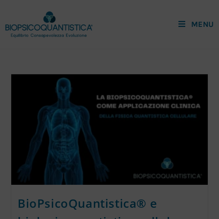
MENU
BioPsicoQuantistica® e