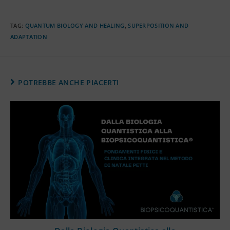
TAG
:
QUANTUM BIOLOGY AND HEALING
,
SUPERPOSITION AND
ADAPTATION
POTREBBE ANCHE PIACERTI