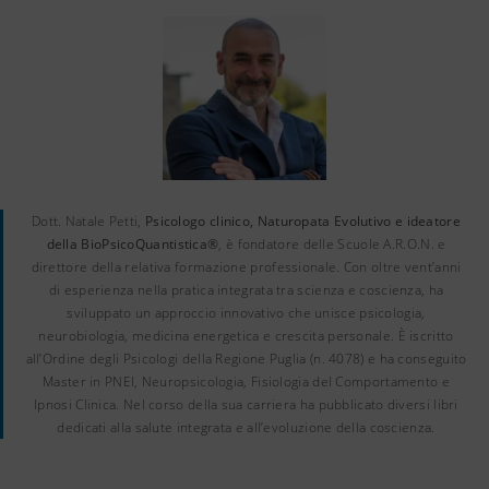
Dott. Natale Petti,
Psicologo clinico, Naturopata Evolutivo e ideatore
della BioPsicoQuantistica®
, è fondatore delle Scuole A.R.O.N. e
direttore della relativa formazione professionale. Con oltre vent’anni
di esperienza nella pratica integrata tra scienza e coscienza, ha
sviluppato un approccio innovativo che unisce psicologia,
neurobiologia, medicina energetica e crescita personale. È iscritto
all’Ordine degli Psicologi della Regione Puglia (n. 4078) e ha conseguito
Master in PNEI, Neuropsicologia, Fisiologia del Comportamento e
Ipnosi Clinica. Nel corso della sua carriera ha pubblicato diversi libri
dedicati alla salute integrata e all’evoluzione della coscienza.