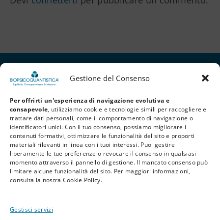
Gestione del Consenso
Per offrirti un'esperienza di navigazione evolutiva e
consapevole
, utilizziamo cookie e tecnologie simili per raccogliere e
trattare dati personali, come il comportamento di navigazione o
identificatori unici. Con il tuo consenso, possiamo migliorare i
contenuti formativi, ottimizzare le funzionalità del sito e proporti
materiali rilevanti in linea con i tuoi interessi. Puoi gestire
liberamente le tue preferenze o revocare il consenso in qualsiasi
Privacy Policy
Cookie Policy
Termini e Condizioni
momento attraverso il pannello di gestione. Il mancato consenso può
limitare alcune funzionalità del sito. Per maggiori informazioni,
© 2026 BioPsicoQuantistica® – Tutti i diritti riservati. Powered by
Athena
consulta la nostra Cookie Policy.
Company
Gestisci servizi
Avvertenza
Le informazioni contenute in questo sito, così come nei materiali formativi e