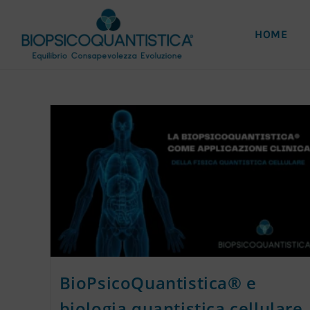
HOME
BioPsicoQuantistica® e
biologia quantistica cellulare