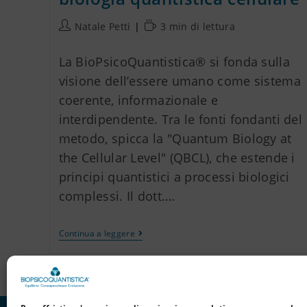
Natale Petti
3 min di lettura
La BioPsicoQuantistica® si fonda sulla
visione dell’essere umano come sistema
coerente, informazionale e
interdipendente. Tra le fonti fondanti del
metodo, spicca la "Quantum Biology at
the Cellular Level" (QBCL), che estende i
principi quantistici a processi biologici
complessi. Il dott.…
Continua a leggere