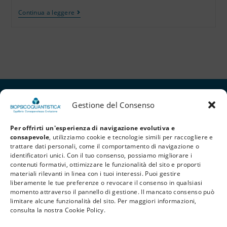
Continua a leggere
Gestione del Consenso
Per offrirti un'esperienza di navigazione evolutiva e
consapevole
, utilizziamo cookie e tecnologie simili per raccogliere e
trattare dati personali, come il comportamento di navigazione o
identificatori unici. Con il tuo consenso, possiamo migliorare i
contenuti formativi, ottimizzare le funzionalità del sito e proporti
materiali rilevanti in linea con i tuoi interessi. Puoi gestire
liberamente le tue preferenze o revocare il consenso in qualsiasi
Privacy Policy
Cookie Policy
Termini e Condizioni
momento attraverso il pannello di gestione. Il mancato consenso può
limitare alcune funzionalità del sito. Per maggiori informazioni,
© 2026 BioPsicoQuantistica® – Tutti i diritti riservati. Powered by
Athena
consulta la nostra Cookie Policy.
Company