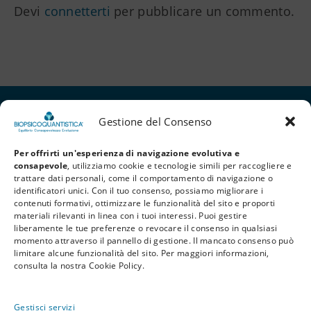
Devi
connetterti
per pubblicare un commento.
Gestione del Consenso
Per offrirti un'esperienza di navigazione evolutiva e
consapevole
, utilizziamo cookie e tecnologie simili per raccogliere e
trattare dati personali, come il comportamento di navigazione o
identificatori unici. Con il tuo consenso, possiamo migliorare i
contenuti formativi, ottimizzare le funzionalità del sito e proporti
materiali rilevanti in linea con i tuoi interessi. Puoi gestire
liberamente le tue preferenze o revocare il consenso in qualsiasi
Privacy Policy
Cookie Policy
Termini e Condizioni
momento attraverso il pannello di gestione. Il mancato consenso può
limitare alcune funzionalità del sito. Per maggiori informazioni,
© 2026 BioPsicoQuantistica® – Tutti i diritti riservati. Powered by
Athena
consulta la nostra Cookie Policy.
Company
Gestisci servizi