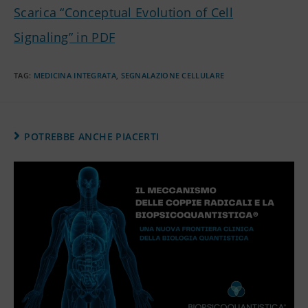
Scarica “Conceptual Evolution of Cell
Signaling” in PDF
TAG
:
MEDICINA INTEGRATA
,
SEGNALAZIONE CELLULARE
POTREBBE ANCHE PIACERTI