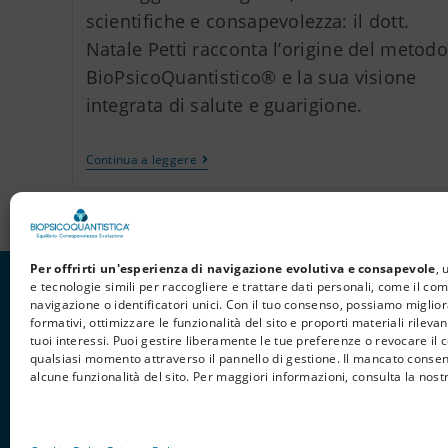
scientifiche e consapevolezza: il dott.
Natale Petti racconta l’origine del metod
BioPsicoQuantistico® e la sua visione
integrata di salute e guarigione.
Continua a leggere
Per offrirti un'esperienza di navigazione evolutiva e consapevole
, 
e tecnologie simili per raccogliere e trattare dati personali, come il c
navigazione o identificatori unici. Con il tuo consenso, possiamo miglior
formativi, ottimizzare le funzionalità del sito e proporti materiali rilevant
© 2026 BioPsicoQuantistica® – Tutti i diritti riservati. Powered by
Ath
tuoi interessi. Puoi gestire liberamente le tue preferenze o revocare il 
qualsiasi momento attraverso il pannello di gestione. Il mancato conse
alcune funzionalità del sito. Per maggiori informazioni, consulta la nost
Avvertenza
Le informazioni contenute in questo sito, così come nei ma
disturbi di qualunque natura – fisica, psicologica o emotiva – si raccoman
sollevando l’autore e i collaboratori del progetto da qualsiasi responsabili