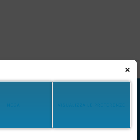
NEGA
VISUALIZZA LE PREFERENZE
Privacy Policy
Cookie Policy
Termini e Condizioni
 diagnosi o trattamenti medici e psicologici. In presenza di patologie o
ponsabile delle proprie scelte e dell’uso delle informazioni qui presenti,
discernimento e senso critico, riconoscendo il valore dell’esperienza diretta