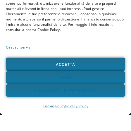
Lascia un commento
contenuti formativi, ottimizzare le funzionalità del sito e proporti
materiali rilevanti in linea con i tuoi interessi. Puoi gestire
liberamente le tue preferenze o revocare il consenso in qualsiasi
momento attraverso il pannello di gestione. Il mancato consenso può
Devi
connetterti
per pubblicare un commento.
limitare alcune funzionalità del sito. Per maggiori informazioni,
consulta la nostra Cookie Policy.
Gestisci servizi
ACCETTA
NEGA
VISUALIZZA LE PREFERENZE
Cookie Policy
Privacy Policy
Privacy Policy
Cookie Policy
Termini e Condizioni
© 2026 BioPsicoQuantistica® – Tutti i diritti riservati. Powered by
Athena
Company