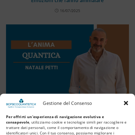
Emozioni che fanno ammalare
16/07/2025
L’Anima Quantistica
Gestione del Consenso
16/07/2025
Per offrirti un'esperienza di navigazione evolutiva e
consapevole
, utilizziamo cookie e tecnologie simili per raccogliere e
trattare dati personali, come il comportamento di navigazione o
identificatori unici. Con il tuo consenso, possiamo migliorare i