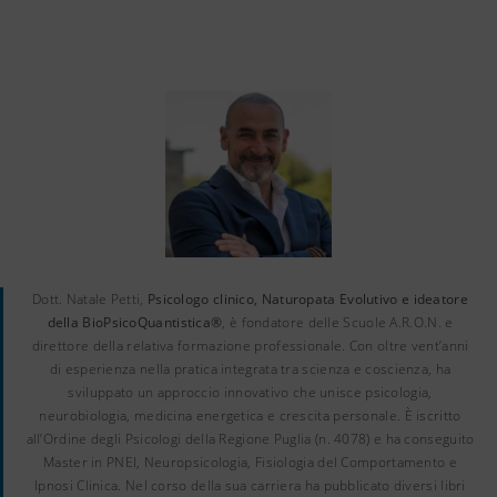
Dott. Natale Petti,
Psicologo clinico, Naturopata Evolutivo e ideatore
della BioPsicoQuantistica®
, è fondatore delle Scuole A.R.O.N. e
direttore della relativa formazione professionale. Con oltre vent’anni
di esperienza nella pratica integrata tra scienza e coscienza, ha
sviluppato un approccio innovativo che unisce psicologia,
neurobiologia, medicina energetica e crescita personale. È iscritto
all’Ordine degli Psicologi della Regione Puglia (n. 4078) e ha conseguito
Master in PNEI, Neuropsicologia, Fisiologia del Comportamento e
Ipnosi Clinica. Nel corso della sua carriera ha pubblicato diversi libri