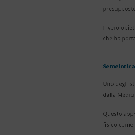
presupposto 
Il vero obie
che ha porta
Semeiotica
Uno degli s
dalla Medici
Questo appr
fisico come 