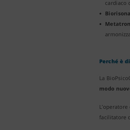
cardiaco c
Biorison
Metatro
armonizza
Perché è di
La BioPsico
modo nuovo
L’operatore 
facilitatore