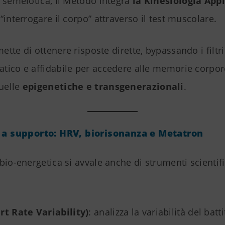
 semeiotica, il Metodo integra
la Kinesiologia App
“interrogare il corpo” attraverso il test muscolare.
tte di ottenere risposte dirette, bypassando i filtri 
tico e affidabile per accedere alle memorie corpor
uelle
epigenetiche e transgenerazionali
.
 a supporto: HRV, biorisonanza e Metatron
bio-energetica si avvale anche di strumenti scienti
t Rate Variability)
: analizza la variabilità del batti