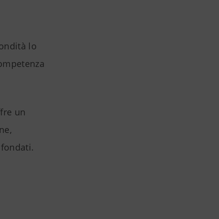
ondità lo
 competenza
ffre un
ne,
 fondati.