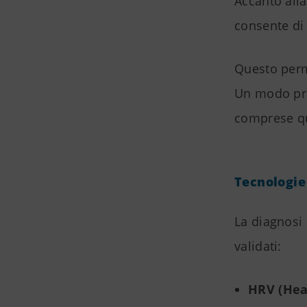
Accanto alla
consente di 
Questo perme
Un modo pra
comprese q
Tecnologie
La diagnosi 
validati:
HRV (Hear