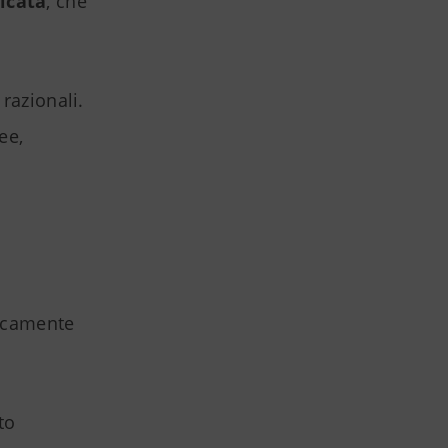
licata
, che
razionali.
ee,
ficamente
to