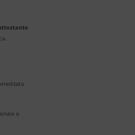
sottostante
ca.
 ereditata
onale o