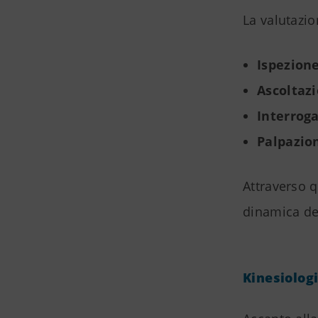
La valutazio
Ispezion
Ascoltaz
Interroga
Palpazio
Attraverso q
dinamica del
Kinesiologi