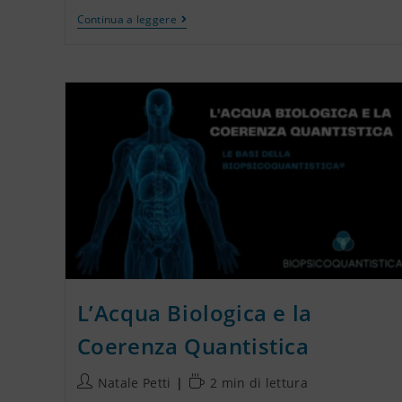
Continua a leggere
L’Acqua Biologica e la
Coerenza Quantistica
Natale Petti
2 min di lettura