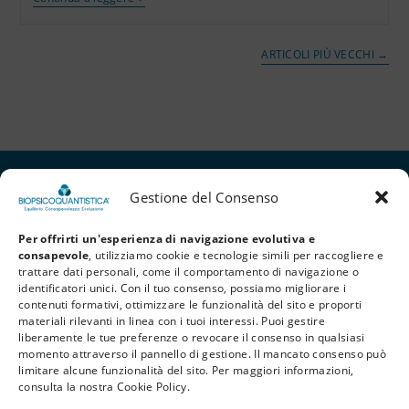
ARTICOLI PIÙ VECCHI
→
Gestione del Consenso
Per offrirti un'esperienza di navigazione evolutiva e
consapevole
, utilizziamo cookie e tecnologie simili per raccogliere e
trattare dati personali, come il comportamento di navigazione o
identificatori unici. Con il tuo consenso, possiamo migliorare i
contenuti formativi, ottimizzare le funzionalità del sito e proporti
materiali rilevanti in linea con i tuoi interessi. Puoi gestire
liberamente le tue preferenze o revocare il consenso in qualsiasi
Privacy Policy
Cookie Policy
Termini e Condizioni
momento attraverso il pannello di gestione. Il mancato consenso può
limitare alcune funzionalità del sito. Per maggiori informazioni,
© 2026 BioPsicoQuantistica® – Tutti i diritti riservati. Powered by
Athena
consulta la nostra Cookie Policy.
Company